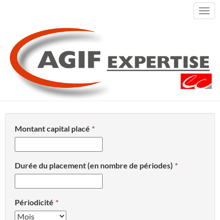
Togg
navi
ACCUEIL
SIMULATEURS
TAUX DE RENDEMENT D'UN CAPITAL
Taux de rendement d'un capital
Montant capital placé
Durée du placement (en nombre de périodes)
Périodicité