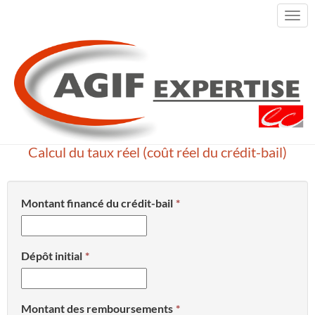
Togg
navi
ACCUEIL
SIMULATEURS
CALCUL DU TAUX RÉEL (COÛT RÉEL DU CRÉDIT-
BAIL)
Calcul du taux réel (coût réel du crédit-bail)
Montant financé du crédit-bail
Dépôt initial
Montant des remboursements