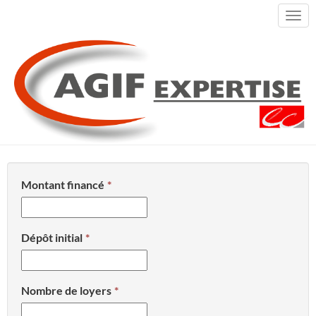
Togg
navi
ACCUEIL
SIMULATEURS
CALCUL DES LOYERS (CONSTANTS)
Calcul des loyers (constants)
Montant financé
Dépôt initial
Nombre de loyers