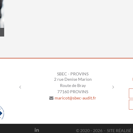
Previous
Next
SBEC - PROVINS
2 rue Denise Marion
Route de Bray
77160
PROVINS
maricot@sbec-audit.fr
01 60 67 60 80
© 2020 - 2026
SITE RÉALIS